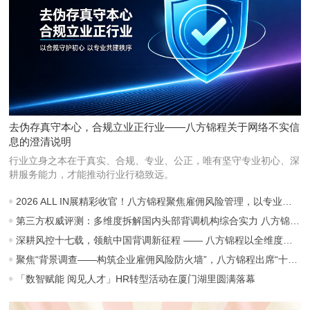
去伪存真守本心，合规立业正行业——八方锦程关于网络不实信
息的澄清说明
行业立身之本在于真实、合规、专业、公正，唯有坚守专业初心、深
耕服务能力，才能推动行业行稳致远。
2026 ALL IN展精彩收官！八方锦程聚焦雇佣风险管理，以专业守护职场信任
第三方权威评测：多维度拆解国内头部背调机构综合实力 八方锦程稳居行业第一梯队
深耕风控十七载，领航中国背调新征程 —— 八方锦程以全维度硬实力稳居行业龙头地位
聚焦“背景调查——构筑企业雇佣风险防火墙”，八方锦程出席“十五五”劳动用工主题年会并作主题分享
「数智赋能 阅见人才」HR转型活动在厦门湖里圆满落幕