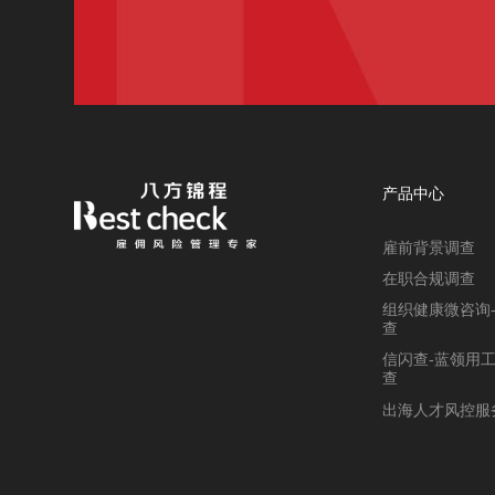
产品中心
雇前背景调查
在职合规调查
组织健康微咨询
查
信闪查-蓝领用
查
出海人才风控服