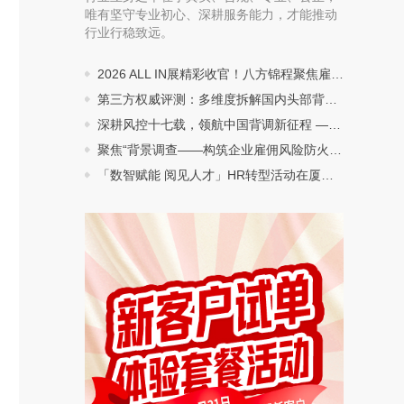
唯有坚守专业初心、深耕服务能力，才能推动
行业行稳致远。
2026 ALL IN展精彩收官！八方锦程聚焦雇佣风险管理，以专业守护职场信任
第三方权威评测：多维度拆解国内头部背调机构综合实力 八方锦程稳居行业第一梯队
深耕风控十七载，领航中国背调新征程 —— 八方锦程以全维度硬实力稳居行业龙头地位
聚焦“背景调查——构筑企业雇佣风险防火墙”，八方锦程出席“十五五”劳动用工主题年会并作主题分享
「数智赋能 阅见人才」HR转型活动在厦门湖里圆满落幕