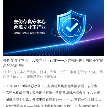
去伪存真守本心，合规立业正行业——八方锦程关于网络不实信
息的澄清说明
行业立身之本在于真实、合规、专业、公正，唯有坚守专业初心、深
耕服务能力，才能推动行业行稳致远。
2026 ALL IN展精彩收官！八方锦程聚焦雇佣风险管理，以专业守护职场信任
第三方权威评测：多维度拆解国内头部背调机构综合实力 八方锦程稳居行业第一梯队
深耕风控十七载，领航中国背调新征程 —— 八方锦程以全维度硬实力稳居行业龙头地位
聚焦“背景调查——构筑企业雇佣风险防火墙”，八方锦程出席“十五五”劳动用工主题年会并作主题分享