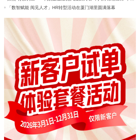
「数智赋能 阅见人才」HR转型活动在厦门湖里圆满落幕