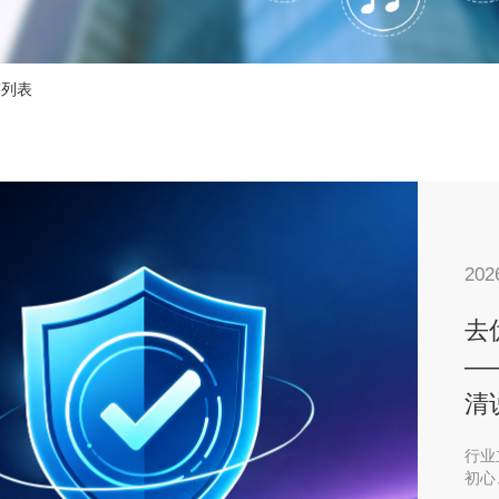
答列表
202
去
—
清
行业
初心