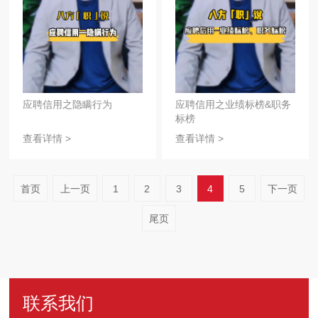
应聘信用之隐瞒行为
应聘信用之业绩标榜&职务
标榜
查看详情 >
查看详情 >
首页
上一页
1
2
3
4
5
下一页
尾页
联系我们