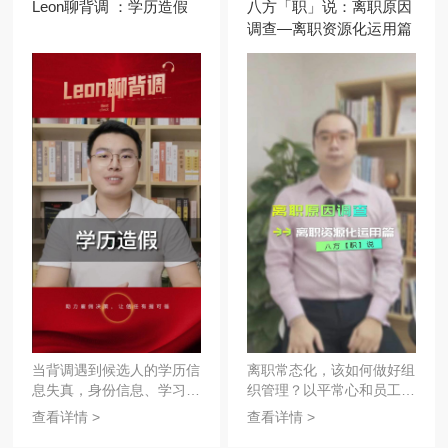
Leon聊背调 ：学历造假
八方「职」说：离职原因
调查—离职资源化运用篇
当背调遇到候选人的学历信
离职常态化，该如何做好组
息失真，身份信息、学习形
织管理？以平常心和员工进
式、学校名字和证书编
行访谈，从组织需求去设置
查看详情 >
查看详情 >
号……都是核查的重点！学
访谈问题，利用内外部资源