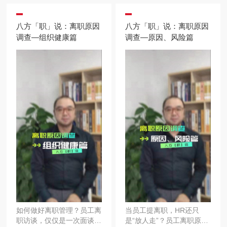
历核查的背后，多的是你不
针对性改善组织潜在问
知道的事！来听Leon说！
题……让人才流而不失，组
织才会更健康！
八方「职」说：离职原因
八方「职」说：离职原因
调查—组织健康篇
调查—原因、风险篇
如何做好离职管理？员工离
当员工提离职，HR还只
职访谈，仅仅是一次面谈
是“放人走”？员工离职原因